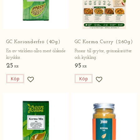
GC Korianderfrö (40g)​​​
GC Korma Curry (260g)
En av världens allra mest älskade
Passar till grytor, grönsaksrätter
kryddor.
och kyckling.
25
95
KR
KR
Köp
Köp
Lägg till i favoriter
Lägg till i favorite