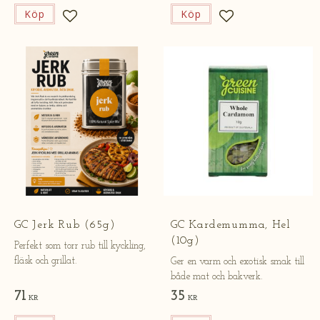
Köp
Köp
Lägg till i favoriter
Lägg till i favorite
GC Jerk Rub (65g)
GC Kardemumma, Hel
(10g)
Perfekt som torr rub till kyckling,
fläsk och grillat.
Ger en varm och exotisk smak till
både mat och bakverk.
71
35
KR
KR