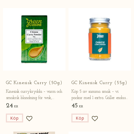
GC Kinesisk Curry (50g)​​​
GC Kinesisk Curry (55g)
Kinesisk currykrydda – varm och
Köp 5 av samma smak – vi
smakrik blandning för wok,
packar med 1 extra. Gäller endast
grytor och risrätter.
online.
24
45
KR
KR
Köp
Köp
Lägg till i favoriter
Lägg till i favorite