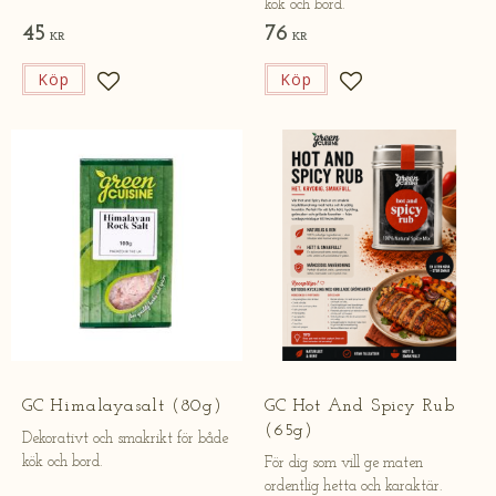
online.
kök och bord.
45
76
KR
KR
Köp
Köp
Lägg till i favoriter
Lägg till i favorite
GC Himalayasalt (80g)
GC Hot And Spicy Rub
(65g)
Dekorativt och smakrikt för både
kök och bord.
För dig som vill ge maten
ordentlig hetta och karaktär.