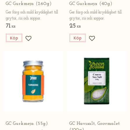
GC Gurkmeja (260g)
GC Gurkmeja (40g)
Ger färg och mild kryddighet till
Ger färg och mild kryddighet till
grytor, ris och soppor.
grytor, ris och soppor.
71
25
KR
KR
Köp
Köp
Lägg till i favoriter
Lägg till i favorite
GC Gurkmeja (55g)
GC Havssalt, Grovmalet