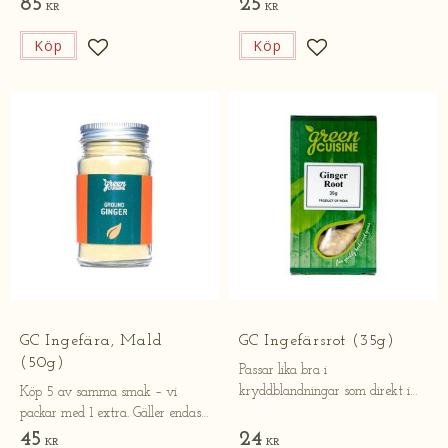
85
25
KR
KR
Köp
Köp
Lägg till i favoriter
Lägg till i favorite
GC Ingefära, Mald
GC Ingefärsrot (35g)
(50g)
Passar lika bra i
kryddblandningar som direkt i
Köp 5 av samma smak – vi
matlagningen.
packar med 1 extra. Gäller endast
online.
45
24
KR
KR