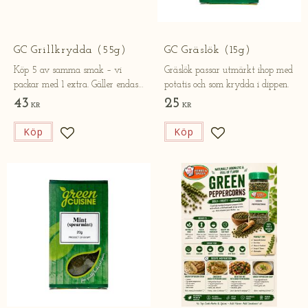
GC Grillkrydda (55g)
GC Gräslök (15g)
Köp 5 av samma smak – vi
Gräslök passar utmärkt ihop med
packar med 1 extra. Gäller endast
potatis och som krydda i dippen.
online.
43
25
KR
KR
Köp
Köp
Lägg till i favoriter
Lägg till i favorite