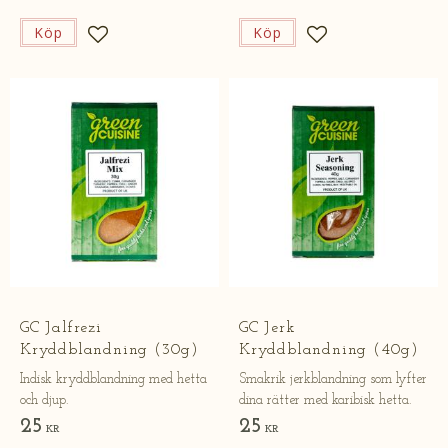
Köp
Köp
Lägg till i favoriter
Lägg till i favorite
GC Jalfrezi
GC Jerk
Kryddblandning (30g)
Kryddblandning (40g)
Indisk kryddblandning med hetta
Smakrik jerkblandning som lyfter
och djup.
dina rätter med karibisk hetta.
25
25
KR
KR