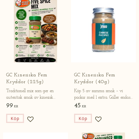
​GC Kinesiska Fem
​GC Kinesiska Fem
Kryddor (225g)
Kryddor (40g)
Traditionell mix som ger en
Köp 5 av samma smak – vi
autentisk smak av kinesisk
packar med 1 extra. Gäller endast
matlagning.
online.
99
45
KR
KR
Köp
Köp
Lägg till i favoriter
Lägg till i favorite