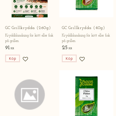
GC Grillkrydda (260g)
GC Grillkrydda (40g)
Kryddblandning för kött eller fisk
Kryddblandning för kött eller fisk
på grillen.
på grillen.
91
25
KR
KR
Köp
Köp
Lägg till i favoriter
Lägg till i favorite