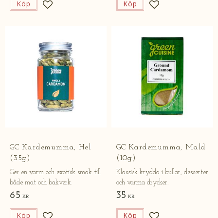
Köp
Köp
Lägg till i favoriter
Lägg till i favorite
GC Kardemumma, Hel
GC Kardemumma, Mald
(35g)
(10g)
Ger en varm och exotisk smak till
Klassisk krydda i bullar, desserter
både mat och bakverk.
och varma drycker.
65
35
KR
KR
Köp
Köp