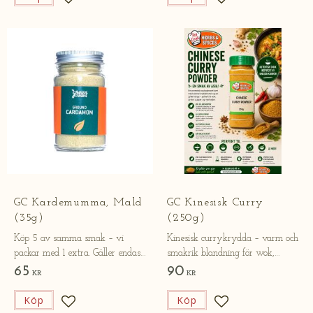
Lägg till i favoriter
Lägg till i favorite
GC Kardemumma, Mald
GC Kinesisk Curry
(35g)
(250g)
Köp 5 av samma smak – vi
Kinesisk currykrydda – varm och
packar med 1 extra. Gäller endast
smakrik blandning för wok,
online.
grytor och risrätter.
65
90
KR
KR
Köp
Köp
Lägg till i favoriter
Lägg till i favorite