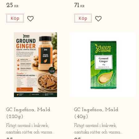
25
71
KR
KR
Köp
Köp
Lägg till i favoriter
Lägg till i favorite
GC Ingefära, Mald
GC Ingefära, Mald
(220g)
(40g)
Flitigt använd i bakverk,
Flitigt använd i bakverk,
asiatiska rätter och varma
asiatiska rätter och varma
drycker.
drycker.