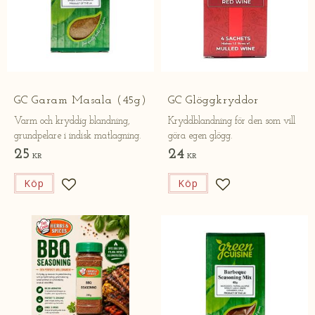
GC Garam Masala (45g)
GC Glöggkryddor
Varm och kryddig blandning,
Kryddblandning för den som vill
grundpelare i indisk matlagning.
göra egen glögg.
25
24
KR
KR
Köp
Köp
Lägg till i favoriter
Lägg till i favorite