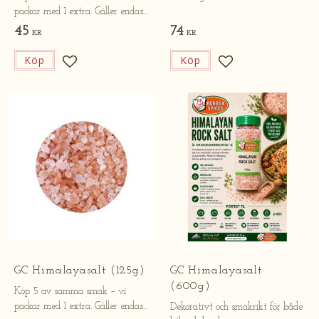
packar med 1 extra. Gäller endast
online.
45
74
KR
KR
Köp
Köp
Lägg till i favoriter
Lägg till i favorite
GC Himalayasalt (125g)
GC Himalayasalt
(600g)
Köp 5 av samma smak – vi
packar med 1 extra. Gäller endast
Dekorativt och smakrikt för både