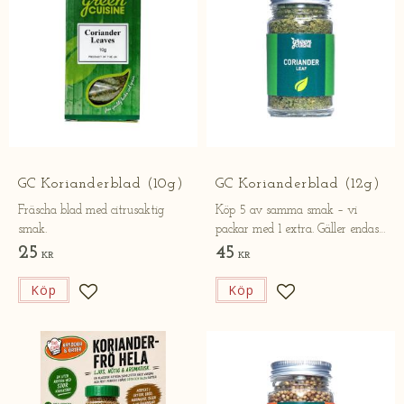
GC Korianderblad (10g​​​)
GC Korianderblad (12g​​​)
Fräscha blad med citrusaktig
Köp 5 av samma smak – vi
smak.
packar med 1 extra. Gäller endast
online.
25
45
KR
KR
Köp
Köp
Lägg till i favoriter
Lägg till i favorite