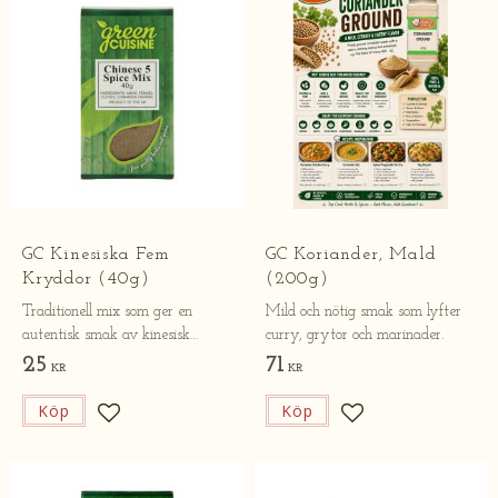
​GC Kinesiska Fem
GC Koriander, Mald
Kryddor (40g)
(200g)
Traditionell mix som ger en
Mild och nötig smak som lyfter
autentisk smak av kinesisk
curry, grytor och marinader.
matlagning.
25
71
KR
KR
Köp
Köp
Lägg till i favoriter
Lägg till i favorite