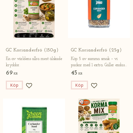
GC Korianderfrö (150g)
GC Korianderfrö (25g)
En av världens allra mest älskade
Köp 5 av samma smak – vi
kryddor.
packar med 1 extra. Gäller endast
online.
69
45
KR
KR
Köp
Köp
Lägg till i favoriter
Lägg till i favorite