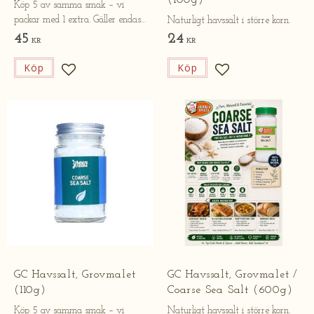
(100g)
Köp 5 av samma smak – vi
packar med 1 extra. Gäller endast
Naturligt havssalt i större korn.
online.
45
24
KR
KR
Köp
Köp
Lägg till i favoriter
Lägg till i favorite
GC Havssalt, Grovmalet
GC Havssalt, Grovmalet /
(110g)
Coarse Sea Salt (600g)
Köp 5 av samma smak – vi
Naturligt havssalt i större korn.