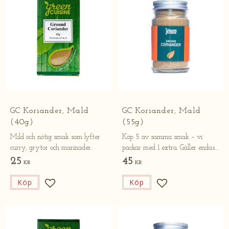
GC Koriander, Mald
GC Koriander, Mald
(40g)
(55g)
Mild och nötig smak som lyfter
Köp 5 av samma smak – vi
curry, grytor och marinader.
packar med 1 extra. Gäller endast
online.
25
45
KR
KR
Köp
Köp
Lägg till i favoriter
Lägg till i favorite