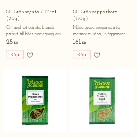
GC Grönmynta / Mint
GC Grönpepparkorn
(20g​)
(150g​​​)
Ört med söt och stark smak,
Milda gröna pepparkorn för
perfekt till både matlagning och
marinader, såser, inläggningar
dessert.
och klassiska rätter.
25
161
KR
KR
Köp
Köp
Lägg till i favoriter
Lägg till i favorite