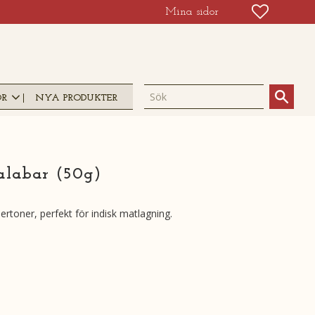
FAVORIT
KUNDV
Mina sidor
OR
NYA PRODUKTER
alabar (50g)
ertoner, perfekt för indisk matlagning.