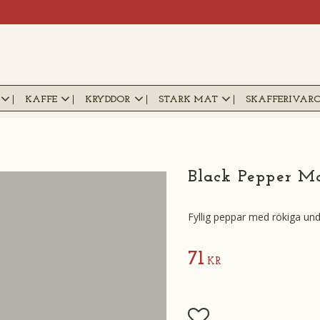
KAFFE
KRYDDOR
STARK MAT
SKAFFERIVAR
Black Pepper M
Fyllig peppar med rökiga und
71
KR
Lägg till i favoriter