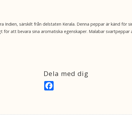
ndien, särskilt från delstaten Kerala. Denna peppar är känd för sin
gt för att bevara sina aromatiska egenskaper. Malabar svartpeppar an
Dela med dig
F
a
c
e
b
o
o
k