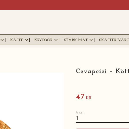
KAFFE
KRYDDOR
STARK MAT
SKAFFERIVAR
Cevapcici – Köt
47
KR
Antal