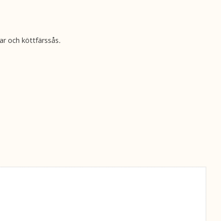
ffar och köttfärssås
.