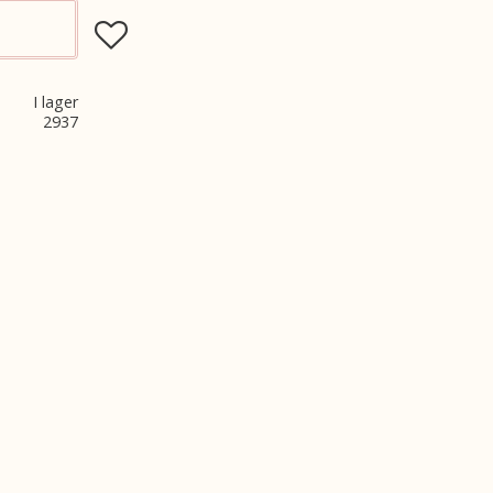
Lägg till i favoriter
I lager
2937