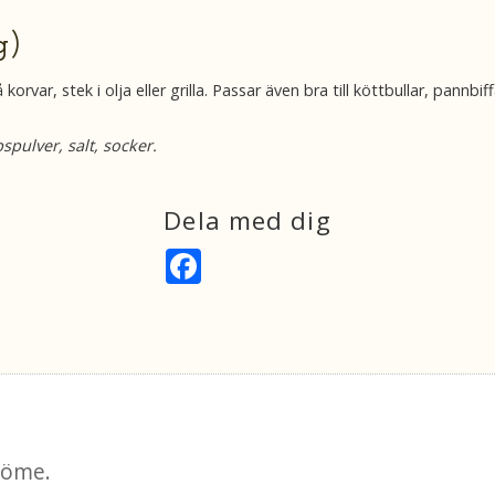
g)
rvar, stek i olja eller grilla. Passar även bra till köttbullar, pannbi
spulver, salt, socker.
Dela med dig
F
a
c
e
b
o
o
k