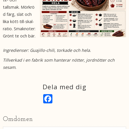
tallsmak. Mörkrö
d färg, slät och
lika kött-till-skal-
ratio. Smaknoter:
Grönt te och bär.
Ingredienser: Guajillo-chili, torkade och hela.
Tillverkad i en fabrik som hanterar nötter, jordnötter och
sesam.
Dela med dig
F
a
c
e
b
Omdömen
o
o
k