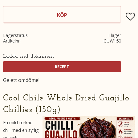
KÖP
Lägg t
Lagerstatus
I lager
Artikelnr
GUW150
Ladda ned dokument
Ge ett omdöme!
Cool Chile Whole Dried Guajillo
Chillies (150g)
En mild torkad
chili med en syrlig
te- och