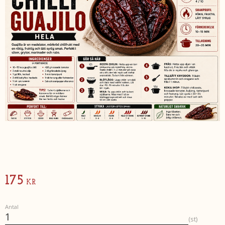
175
KR
Antal
st