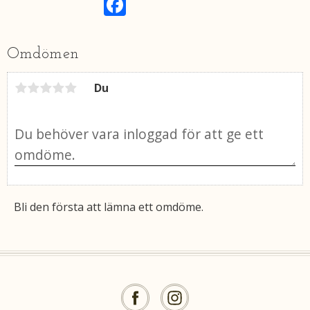
a
c
e
b
Omdömen
o
o
k
Du
Bli den första att lämna ett omdöme.