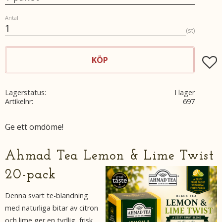
Antal
st
KÖP
Lägg t
Lagerstatus
I lager
Artikelnr
697
Ge ett omdöme!
Ahmad Tea Lemon & Lime Twist
20-pack
Denna svart te-blandning
med naturliga bitar av citron
och lime ger en tydlig, frisk