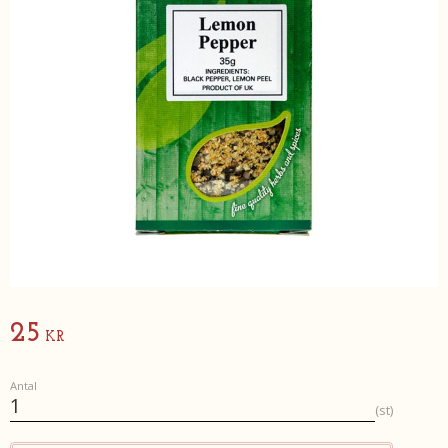
25
KR
Antal
st