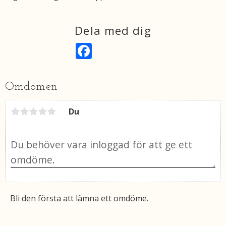
Dela med dig
F
a
c
e
b
Omdömen
o
o
k
Du
Bli den första att lämna ett omdöme.