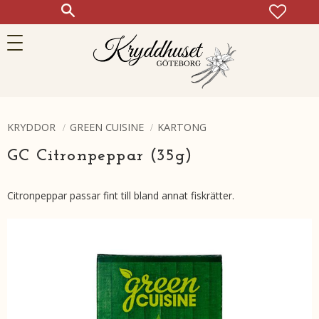
FAVOR
KUN
Meny
KRYDDOR
GREEN CUISINE
KARTONG
GC Citronpeppar (35g)
Citronpeppar passar fint till bland annat fiskrätter.