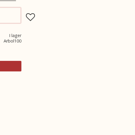
Lägg till i favoriter
I lager
Arbol100