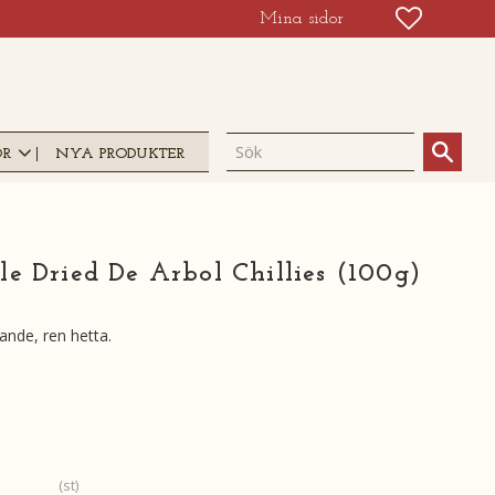
FAVORIT
KUNDV
Mina sidor
OR
NYA PRODUKTER
e Dried De Arbol Chillies (100g)
ande, ren hetta.
st