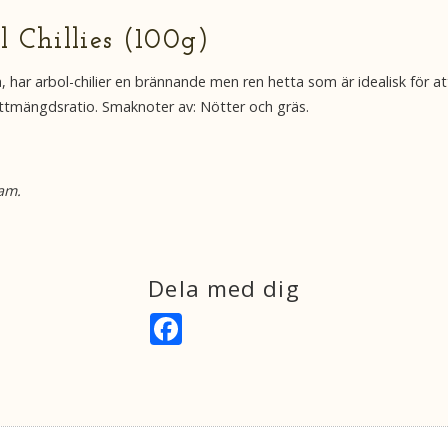
 Chillies (100g)
ara, har arbol-chilier en brännande men ren hetta som är idealisk för a
l köttmängdsratio. Smaknoter av: Nötter och gräs.
sam.
Dela med dig
F
a
c
e
b
o
o
k