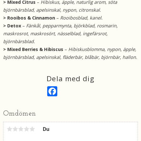
> Mixed Citrus
–
Hibiskus, äpple, naturlig arom, söta
björnbärsblad, apelsinskal, nypon, citronskal.
> Rooibos & Cinnamon
–
Rooibosblad, kanel.
> Detox
–
Fänkål, pepparmynta, björkblad, rosmarin,
maskrosrot, maskrosört, nässelblad, ingefärsrot,
björnbärsblad.
> Mixed Berries & Hibiscus
–
Hibiskusblomma, nypon, äpple,
björnbärsblad, apelsinskal, fläderbär, blåbär, björnbär, hallon.
Dela med dig
F
a
c
e
b
Omdömen
o
o
k
Du