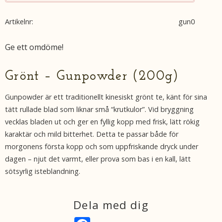
Artikelnr
gun0
Ge ett omdöme!
Grönt – Gunpowder (200g)
Gunpowder är ett traditionellt kinesiskt grönt te, känt för sina
tätt rullade blad som liknar små “krutkulor”. Vid bryggning
vecklas bladen ut och ger en fyllig kopp med frisk, lätt rökig
karaktär och mild bitterhet. Detta te passar både för
morgonens första kopp och som uppfriskande dryck under
dagen – njut det varmt, eller prova som bas i en kall, lätt
sötsyrlig isteblandning.
Dela med dig
F