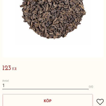
123
KR
Antal
st
KÖP
Lägg t