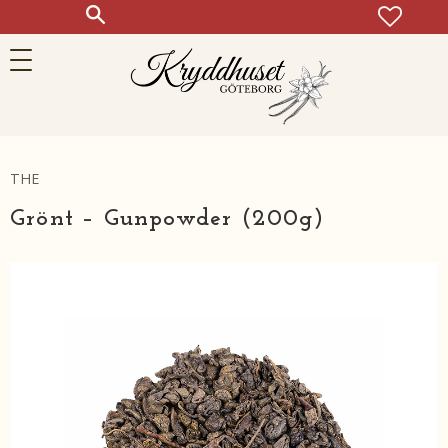
FAVOR
KUN
Meny
THE
Grönt – Gunpowder (200g)