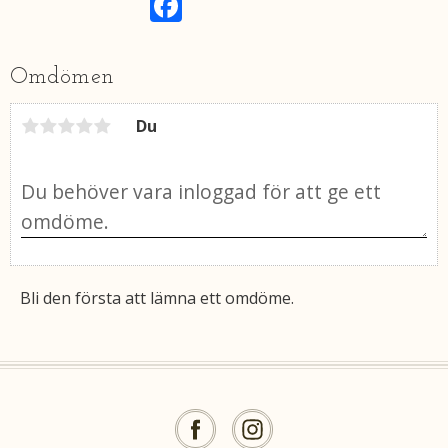
a
c
e
b
Omdömen
o
o
k
Du
Bli den första att lämna ett omdöme.