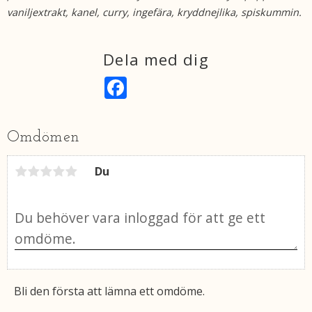
vaniljextrakt, kanel, curry, ingefära, kryddnejlika, spiskummin.
Dela med dig
F
a
c
e
b
Omdömen
o
o
k
Du
Bli den första att lämna ett omdöme.