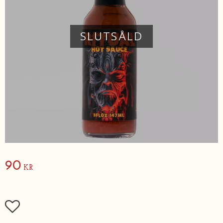
SLUTSÅLD
90
KR
Lägg till i favoriter