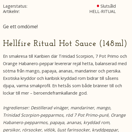
Lagerstatus
Slutsåld
Artikelnr
HELL-RITUAL
Ge ett omdöme!
Hellfire Ritual Hot Sauce (148ml)
En smakresa till Karibien där Trinidad Scorpion, 7 Pot Primo och
Orange Habanero-peppar levererar rejäl hetta, balanserad med
sötma från mango, papaya, ananas, mandariner och persika.
Exotiska kryddor och karibisk kryddad rom bidrar till såsens
djupa, varma smakprofil. En hetsås som både bränner till och
lockar till mer – beroendeframkallande god.
Ingredienser:
Destillerad vinäger, mandariner, mango,
Trinidad Scorpion-pepparmos, röd 7 Pot Primo-puré, Orange
Habanero-pepparmos, papaya, ananas, kryddad rom,
persikor, rörsocker, vitlök, ljust farinsocker, kryddpeppar,