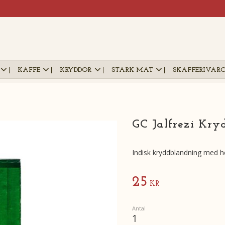
KAFFE
KRYDDOR
STARK MAT
SKAFFERIVAR
GC Jalfrezi Kry
Indisk kryddblandning med h
25
KR
Antal