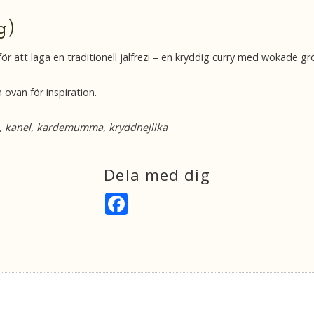
g)
r att laga en traditionell jalfrezi – en kryddig curry med wokade grö
 ovan för inspiration.
ra, kanel, kardemumma, kryddnejlika
Dela med dig
F
a
c
e
b
o
o
k