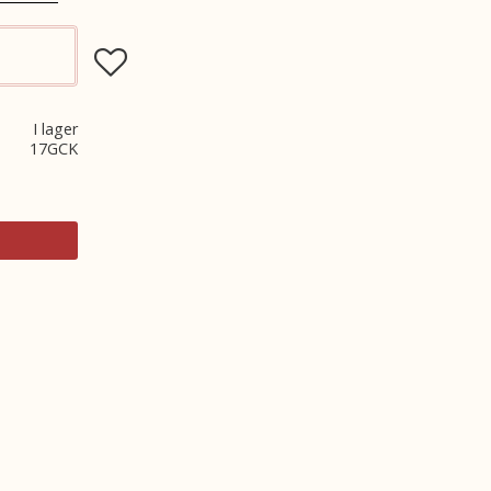
Lägg till i favoriter
I lager
17GCK