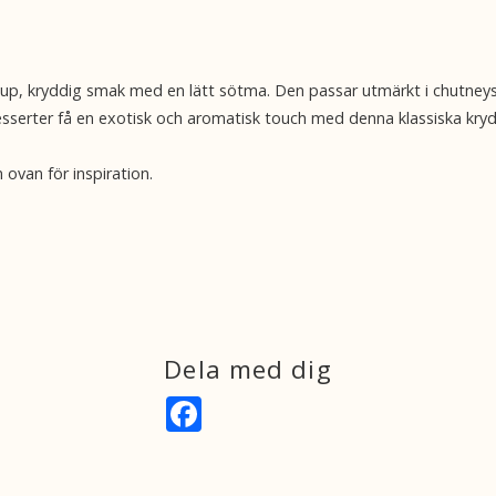
 djup, kryddig smak med en lätt sötma. Den passar utmärkt i chutne
desserter få en exotisk och aromatisk touch med denna klassiska kry
 ovan för inspiration.
Dela med dig
F
a
c
e
b
o