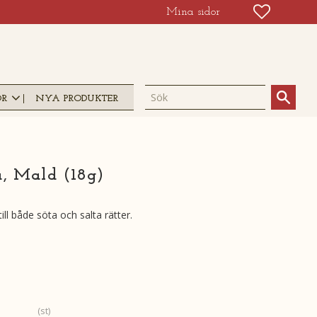
FAVORIT
KUNDV
Mina sidor
OR
NYA PRODUKTER
, Mald (18g)
ll både söta och salta rätter.
st