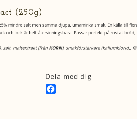
ract (250g)
5% mindre salt men samma djupa, umamirika smak. En källa till flera vi
urk och lock är helt återvinningsbara. Passar perfekt på rostat bröd
), salt, maltextrakt (från
KORN
), smakförstärkare (kaliumklorid), f
Dela med dig
F
a
c
e
b
o
o
k