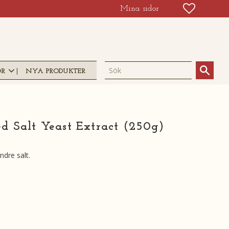
FAVORIT
KUNDV
Mina sidor
OR
NYA PRODUKTER
 Salt Yeast Extract (250g)
dre salt.