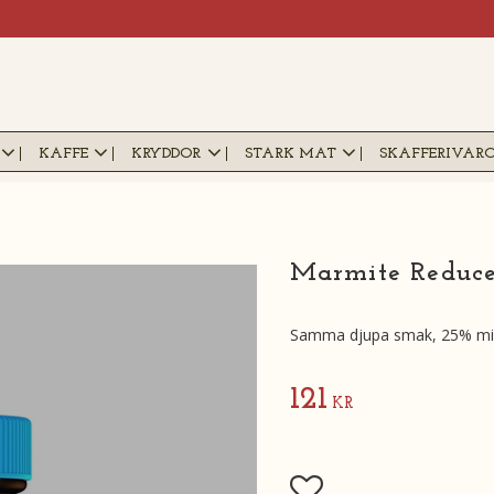
KAFFE
KRYDDOR
STARK MAT
SKAFFERIVAR
Marmite Reduced
Samma djupa smak, 25% min
121
KR
Lägg till i favoriter