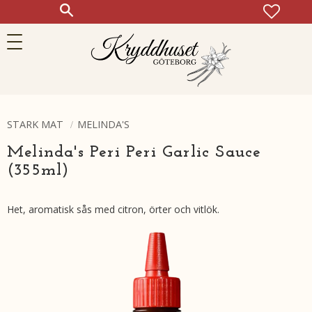
FAVOR
KUN
Meny
STARK MAT
MELINDA'S
Melinda's Peri Peri Garlic Sauce
(355ml​)​​​
Het, aromatisk sås med citron, örter och vitlök.