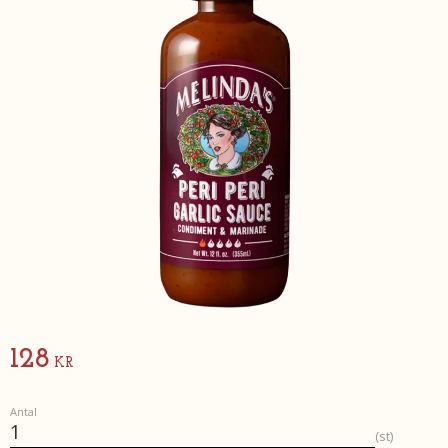
128
KR
Antal
st