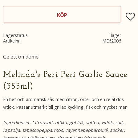
KÖP
Lägg t
Lagerstatus
I lager
Artikelnr
ME62006
Ge ett omdöme!
Melinda's Peri Peri Garlic Sauce
(355ml)
En het och aromatisk sås med citron, örter och en rejäl dos
vitlök. Passar utmärkt till grillad kyckling, fisk och mycket mer.
Ingredienser: Citronsaft, ättika, gul lök, vatten, vitlök, salt,
rapsolja, tabascopepparmos, cayennepepparpuré, socker,
tomatpuré, vitlökspulver, citronpulver (citronsaft,