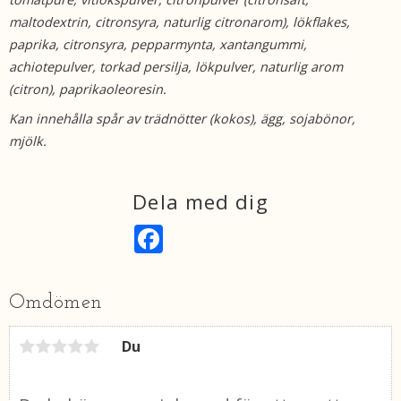
maltodextrin, citronsyra, naturlig citronarom), lökflakes,
paprika, citronsyra, pepparmynta, xantangummi,
achiotepulver, torkad persilja, lökpulver, naturlig arom
(citron), paprikaoleoresin.
Kan innehålla spår av trädnötter (kokos), ägg, sojabönor,
mjölk.
Dela med dig
F
a
c
e
b
Omdömen
o
o
k
Du