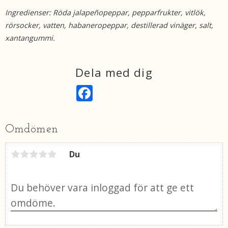
Ingredienser:
Röda jalapeñopeppar, pepparfrukter, vitlök,
rörsocker, vatten, habaneropeppar, destillerad vinäger, salt,
xantangummi.
Dela med dig
F
a
c
e
b
Omdömen
o
o
k
Du