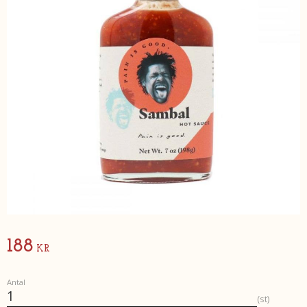
188
KR
Antal
st