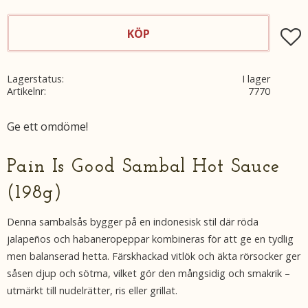
KÖP
Lägg t
Lagerstatus
I lager
Artikelnr
7770
Ge ett omdöme!
Pain Is Good Sambal Hot Sauce
(198g)
Denna sambalsås bygger på en indonesisk stil där röda
jalapeños och habaneropeppar kombineras för att ge en tydlig
men balanserad hetta. Färskhackad vitlök och äkta rörsocker ger
såsen djup och sötma, vilket gör den mångsidig och smakrik –
utmärkt till nudelrätter, ris eller grillat.