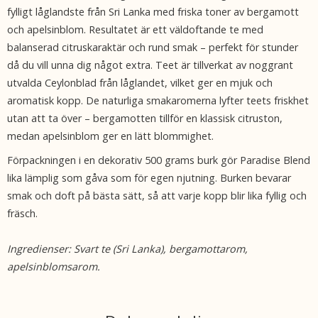
fylligt låglandste från Sri Lanka med friska toner av bergamott
och apelsinblom. Resultatet är ett väldoftande te med
balanserad citruskaraktär och rund smak – perfekt för stunder
då du vill unna dig något extra. Teet är tillverkat av noggrant
utvalda Ceylonblad från låglandet, vilket ger en mjuk och
aromatisk kopp. De naturliga smakaromerna lyfter teets friskhet
utan att ta över – bergamotten tillför en klassisk citruston,
medan apelsinblom ger en lätt blommighet.
Förpackningen i en dekorativ 500 grams burk gör Paradise Blend
lika lämplig som gåva som för egen njutning. Burken bevarar
smak och doft på bästa sätt, så att varje kopp blir lika fyllig och
fräsch.
Ingredienser: Svart te (Sri Lanka), bergamottarom,
apelsinblomsarom.