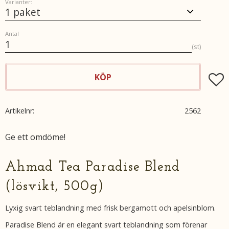
Varianter:
Antal
st
KÖP
Lägg t
Artikelnr
2562
Ge ett omdöme!
Ahmad Tea Paradise Blend
(lösvikt, 500g)
Lyxig svart teblandning med frisk bergamott och apelsinblom.
Paradise Blend är en elegant svart teblandning som förenar