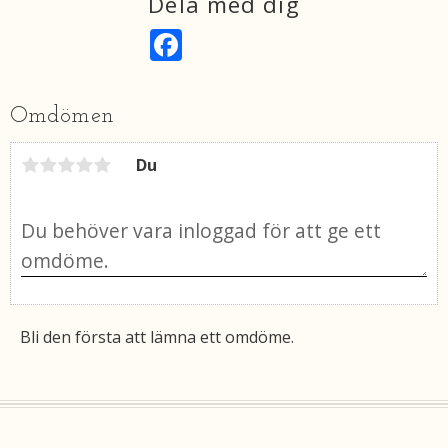
Dela med dig
F
a
c
e
b
Omdömen
o
o
k
Du
Bli den första att lämna ett omdöme.