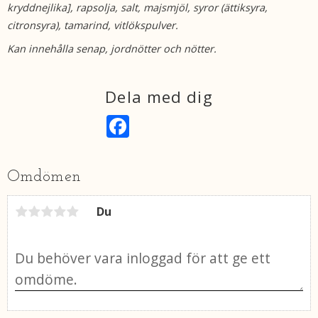
kryddnejlika], rapsolja, salt, majsmjöl, syror (ättiksyra,
citronsyra), tamarind, vitlökspulver.
Kan innehålla senap, jordnötter och nötter.
Dela med dig
F
a
c
e
b
Omdömen
o
o
k
Du