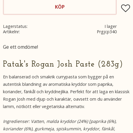
KÖP
Lägg t
Lagerstatus
I lager
Artikelnr
Prgjcp340
Ge ett omdöme!
Patak's Rogan Josh Paste (283g)
En balanserad och smakrik currypasta som bygger på en
autentisk blandning av aromatiska kryddor som paprika,
koriander, fänkål och kryddnejlika. Perfekt för att laga en klassisk
Rogan Josh med djup och karaktär, oavsett om du använder
lamm, nötkött eller vegetariska alternativ.
Ingredienser: Vatten, malda kryddor (24%) [paprika (6%),
koriander (6%), gurkmeja, spiskummin, kryddor, fänkål,