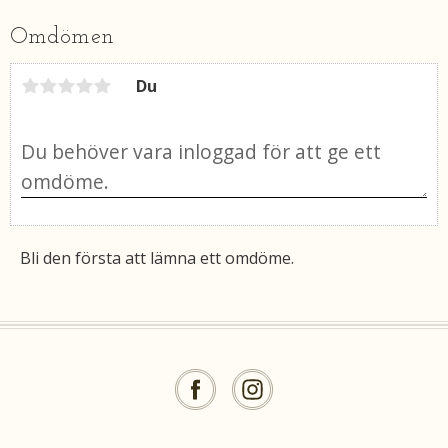
e
b
Omdömen
o
o
k
Du
Bli den första att lämna ett omdöme.