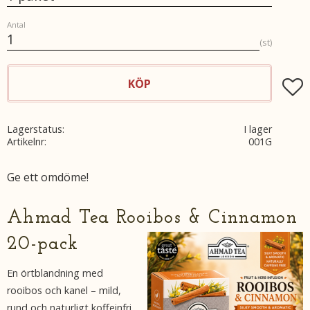
Antal
st
KÖP
Lägg t
Lagerstatus
I lager
Artikelnr
001G
Ge ett omdöme!
Ahmad Tea Rooibos & Cinnamon
20-pack
En örtblandning med
rooibos och kanel – mild,
rund och naturligt koffeinfri.