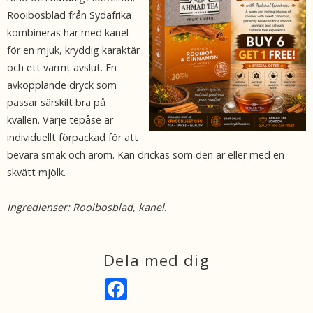
Rooibosblad från Sydafrika
kombineras här med kanel
för en mjuk, kryddig karaktär
och ett varmt avslut. En
avkopplande dryck som
passar särskilt bra på
kvällen. Varje tepåse är
individuellt förpackad för att
bevara smak och arom. Kan drickas som den är eller med en
skvätt mjölk.
Ingredienser: Rooibosblad, kanel.
Dela med dig
F
a
c