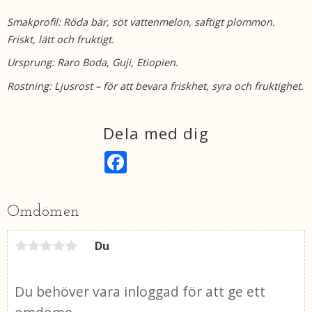
Smakprofil: Röda bär, söt vattenmelon, saftigt plommon.
Friskt, lätt och fruktigt.
Ursprung: Raro Boda, Guji, Etiopien.
Rostning: Ljusrost – för att bevara friskhet, syra och fruktighet.
Dela med dig
F
a
c
e
b
Omdömen
o
o
k
Du