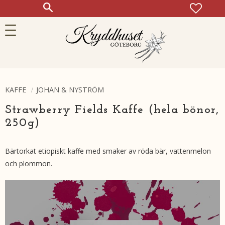
FAVOR
KUN
Meny
KAFFE
JOHAN & NYSTRÖM
Strawberry Fields Kaffe (hela bönor,
250g)
Bärtorkat etiopiskt kaffe med smaker av röda bär, vattenmelon
och plommon.