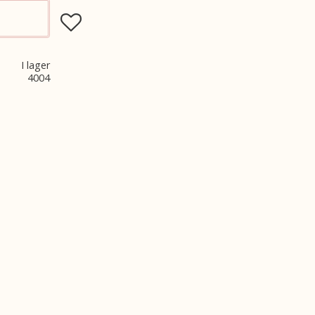
Lägg till i favoriter
I lager
4004