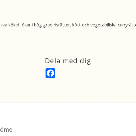
diska köket: ökar i hög grad risrätter, kött och vegetabiliska curryrätt
Dela med dig
F
a
c
e
b
o
o
k