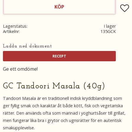
KÖP
Lägg t
Lagerstatus
I lager
Artikelnr
135GCK
Ladda ned dokument
Ge ett omdöme!
GC Tandoori Masala (40g)
Tandoori Masala är en traditionell indisk kryddblandning som
ger fyllig smak och karaktär åt både kött, fisk och vegetariska
rätter. Den används ofta som marinad i yoghurtsåser till grillat,
men fungerar lika bra i grytor och ugnsrätter för en autentisk
smakupplevelse.