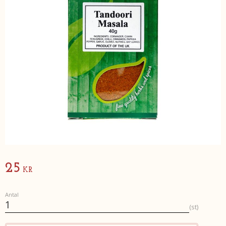
25
KR
Antal
st