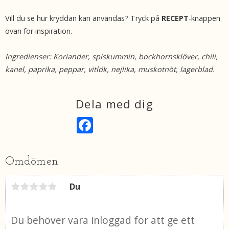
Vill du se hur kryddan kan användas? Tryck på
RECEPT
-knappen
ovan för inspiration.
Ingredienser: Koriander, spiskummin, bockhornsklöver, chili,
kanel, paprika, peppar, vitlök, nejlika, muskotnöt, lagerblad.
Dela med dig
F
a
c
e
b
Omdömen
o
o
k
Du