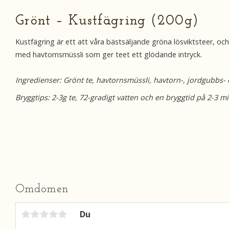
Grönt – Kustfägring (200g)
Kustfägring är ett att våra bästsäljande gröna lösviktsteer, o
med havtornsmüssli som ger teet ett glödande intryck.
Ingredienser: Grönt te, havtornsmüssli, havtorn-, jordgubbs
Bryggtips: 2-3g te, 72-gradigt vatten och en bryggtid på 2-3 m
Omdömen
Du