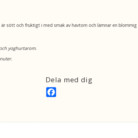
ch är sött och fruktigt i med smak av havtorn och lämnar en blommig 
- och yoghurtarom.
inuter.
Dela med dig
F
a
c
e
b
o
o
k