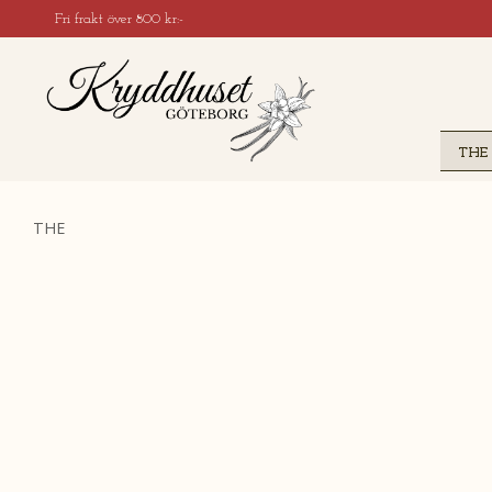
Fri frakt över 800 kr:-
THE
THE