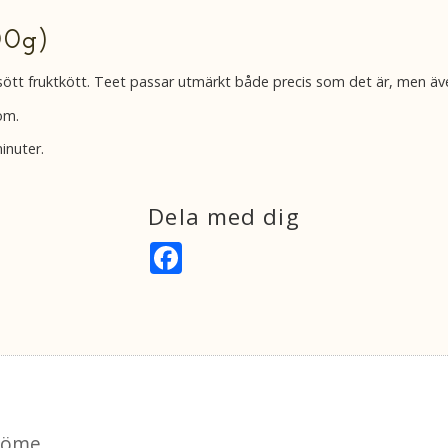
00g)
h sött fruktkött. Teet passar utmärkt både precis som det är, men ä
rom.
inuter.
Dela med dig
F
a
c
e
b
o
o
k