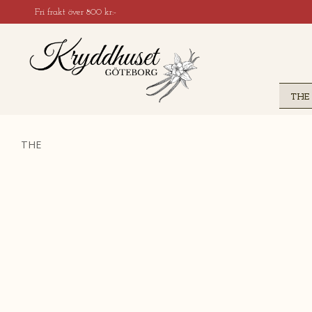
Fri frakt över 800 kr:-
THE
THE