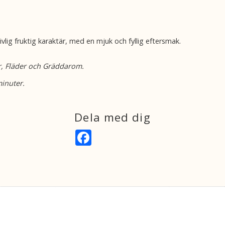
vlig fruktig karaktär, med en mjuk och fyllig eftersmak.
är, Fläder och Gräddarom.
minuter.
Dela med dig
F
a
c
e
b
o
o
k