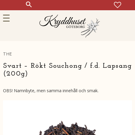
FAVOR
KUN
Meny
THE
Svart – Rökt Souchong / f.d. Lapsang
(200g)
OBS! Namnbyte, men samma innehåll och smak.