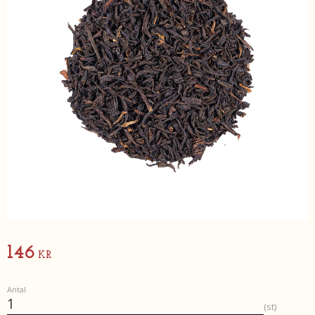
146
KR
Antal
st