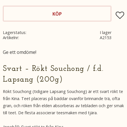
KÖP
Lägg t
Lagerstatus
I lager
Artikelnr
A2153
Ge ett omdöme!
Svart – Rökt Souchong / f.d.
Lapsang (200g)
Rökt Souchong (tidigare Lapsang Souchong) är ett svart rökt te
från Kina. Teet placeras på bäddar ovanför brinnande trä, ofta
gran, och röken från elden absorberas av tebladen och ger smak
till teet. De flesta associerar teesmaken med tjära.
Innehåll: Svart rökt te från Kina.