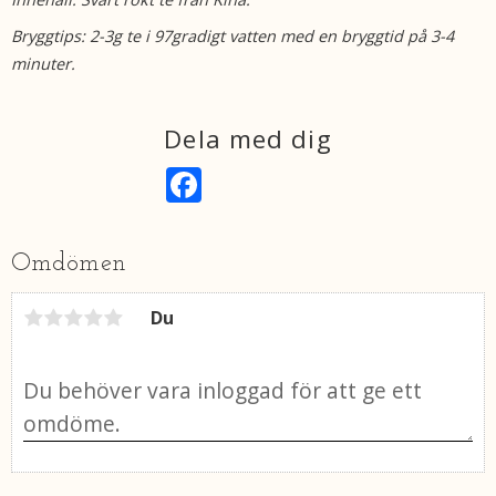
Bryggtips: 2-3g te i 97gradigt vatten med en bryggtid på 3-4
minuter.
Dela med dig
F
a
c
e
b
Omdömen
o
o
k
Du