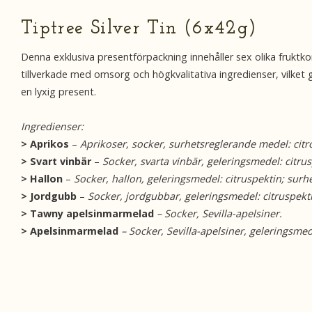
Tiptree Silver Tin (6x42g)
Denna exklusiva presentförpackning innehåller sex olika fruktko
tillverkade med omsorg och högkvalitativa ingredienser, vilket gö
en lyxig present.
Ingredienser:
> Aprikos
–
Aprikoser, socker, surhetsreglerande medel: citr
> Svart vinbär
–
Socker, svarta vinbär, geleringsmedel: citru
> Hallon
–
Socker, hallon, geleringsmedel: citruspektin; surh
> Jordgubb
–
Socker, jordgubbar, geleringsmedel: citruspekt
> Tawny apelsinmarmelad
– Socker, Sevilla-apelsiner.
> Apelsinmarmelad
– Socker, Sevilla-apelsiner, geleringsmed