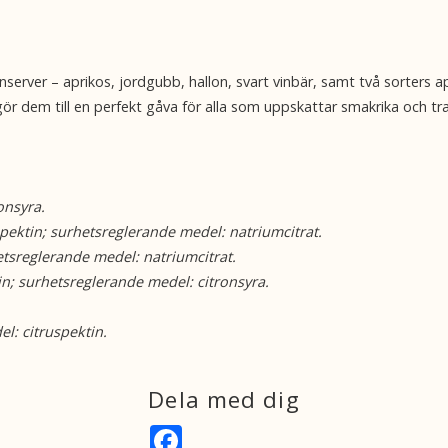
nserver – aprikos, jordgubb, hallon, svart vinbär, samt två sorters a
r dem till en perfekt gåva för alla som uppskattar smakrika och tradit
onsyra.
spektin; surhetsreglerande medel: natriumcitrat.
etsreglerande medel: natriumcitrat.
in; surhetsreglerande medel: citronsyra.
el: citruspektin.
Dela med dig
F