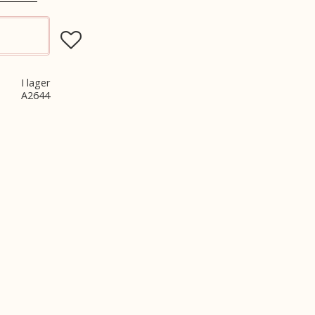
Lägg till i favoriter
I lager
A2644