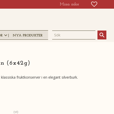
FAVORIT
KUNDV
Mina sidor
OR
NYA PRODUKTER
Tin (6x42g)
lassiska fruktkonserver i en elegant silverburk.
st