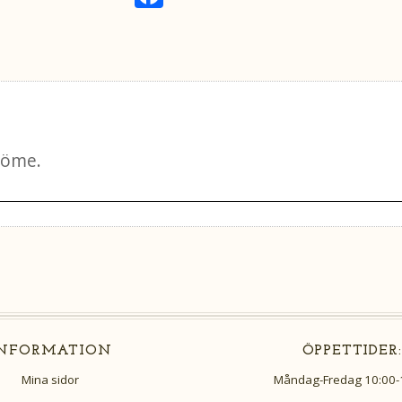
a
c
e
b
o
o
k
INFORMATION
ÖPPETTIDER:
Mina sidor
Måndag-Fredag 10:00-