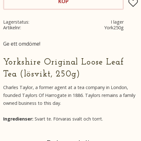
KÖP
Lägg t
Lagerstatus
I lager
Artikelnr
York250g
Ge ett omdöme!
Yorkshire Original Loose Leaf
Tea (lösvikt, 250g)
Charles Taylor, a former agent at a tea company in London,
founded Taylors Of Harrogate in 1886. Taylors remains a family
owned business to this day.
Ingredienser:
Svart te. Förvaras svalt och torrt.