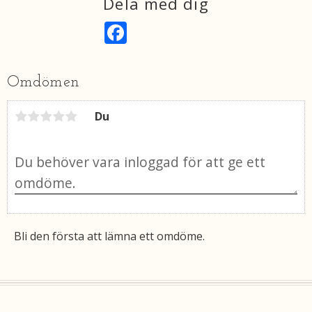
Dela med dig
F
a
c
e
b
Omdömen
o
o
k
Du
Bli den första att lämna ett omdöme.