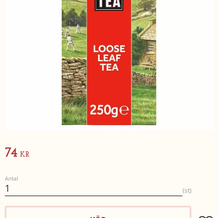
74
KR
Antal
st