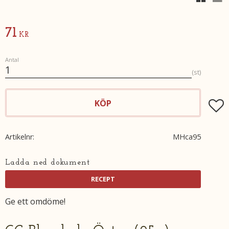
71
KR
Antal
st
KÖP
Lägg t
Artikelnr
MHca95
Ladda ned dokument
Ge ett omdöme!