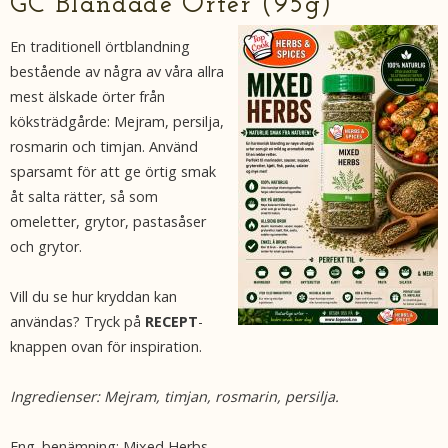
GC Blandade Örter (95g)
En traditionell örtblandning
bestående av några av våra allra
mest älskade örter från
köksträdgårde: Mejram, persilja,
rosmarin och timjan. Använd
sparsamt för att ge örtig smak
åt salta rätter, så som
omeletter, grytor, pastasåser
och grytor.
Vill du se hur kryddan kan
användas? Tryck på
RECEPT
-
knappen ovan för inspiration.
Ingredienser:
Mejram, timjan, rosmarin, persilja.
Eng. benämning: Mixed Herbs