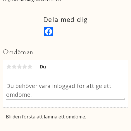
Dela med dig
F
a
c
e
b
Omdömen
o
o
k
Du
Bli den första att lämna ett omdöme.