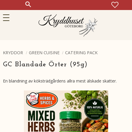
FAVOR
KUN
Meny
KRYDDOR
GREEN CUISINE
CATERING PACK
GC Blandade Örter (95g)
En blandning av köksträdgårdens allra mest älskade skatter.