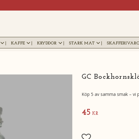
KAFFE
KRYDDOR
STARK MAT
SKAFFERIVAR
GC Bockhornskl
Köp 5 av samma smak – vi pa
45
KR
Lägg till i favoriter