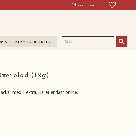
FAVORIT
KUNDV
Mina sidor
OR
NYA PRODUKTER
överblad (12g)
ckar med 1 extra. Gäller endast online.