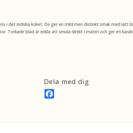
ens i det indiska köket. De ger en mild men distinkt smak med lätt b
r. Torkade blad är enkla att smula direkt i maten och ger en karaktä
Dela med dig
F
a
c
e
b
o
o
k