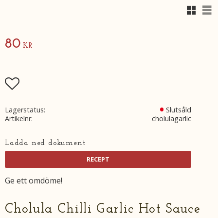
Rutnäts
Lis
80
KR
Lägg till i favoriter
Lagerstatus
Slutsåld
Artikelnr
cholulagarlic
Ladda ned dokument
Ge ett omdöme!
Cholula Chilli Garlic Hot Sauce