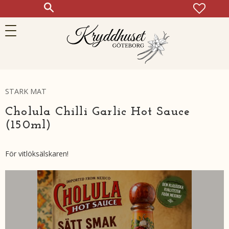
FAVOR
KUN
Meny
STARK MAT
Cholula Chilli Garlic Hot Sauce
(150ml)
För vitlöksälskaren!