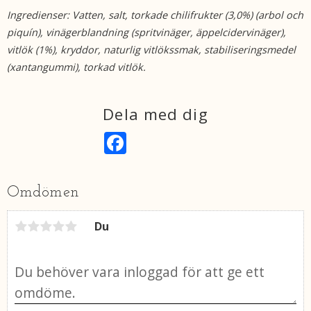
Ingredienser: Vatten, salt, torkade chilifrukter (3,0%) (arbol och
piquín), vinägerblandning (spritvinäger, äppelcidervinäger),
vitlök (1%), kryddor, naturlig vitlökssmak, stabiliseringsmedel
(xantangummi), torkad vitlök.
Dela med dig
F
a
c
e
b
Omdömen
o
o
k
Du