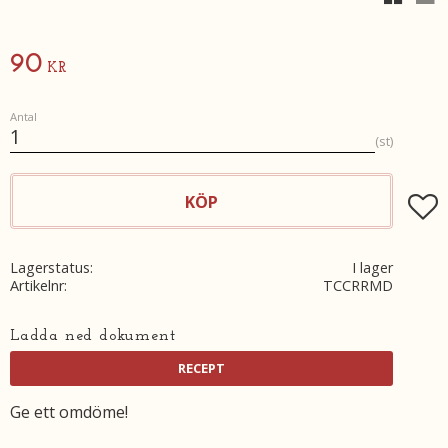
90
KR
Antal
st
KÖP
Lägg t
Lagerstatus
I lager
Artikelnr
TCCRRMD
Ladda ned dokument
Ge ett omdöme!