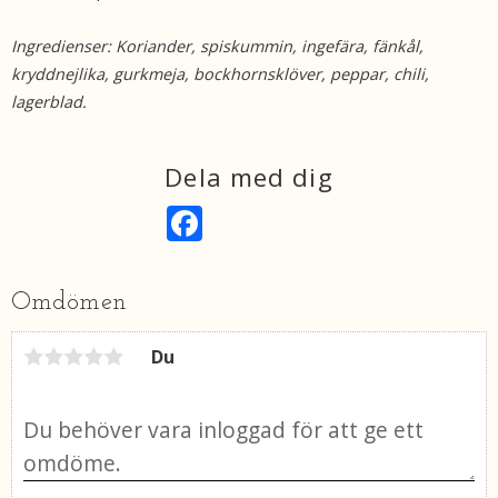
Ingredienser: Koriander, spiskummin, ingefära, fänkål,
kryddnejlika, gurkmeja, bockhornsklöver, peppar, chili,
lagerblad.
Dela med dig
F
a
c
e
b
Omdömen
o
o
k
Du