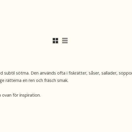
Rutnätsvy
Listvy
d subtil sötma. Den används ofta i fiskrätter, såser, sallader, soppor
 ge rätterna en ren och fräsch smak.
 ovan för inspiration.