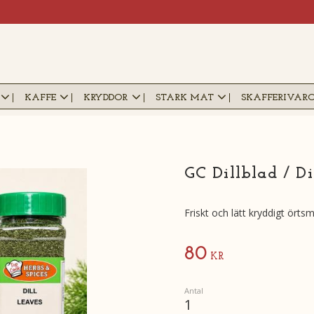
KAFFE
KRYDDOR
STARK MAT
SKAFFERIVAR
GC Dillblad / Di
Friskt och lätt kryddigt örts
80
KR
Antal