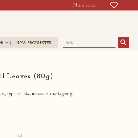
FAVORIT
KUNDV
Mina sidor
OR
NYA PRODUKTER
ll Leaves (80g)
mak, typiskt i skandinavisk matlagning.
st