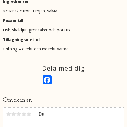
Ingredienser
siciliansk citron, timjan, salvia
Passar till
Fisk, skaldjur, grönsaker och potatis
Tillagningsmetod
Grillning – direkt och indirekt värme
Dela med dig
F
a
c
e
b
Omdömen
o
o
k
Du