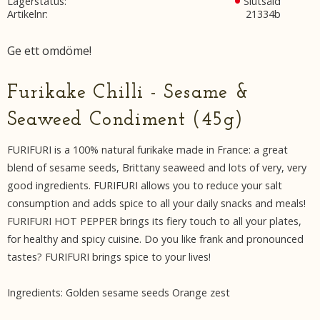
Lagerstatus
Slutsåld
Artikelnr
21334b
Ge ett omdöme!
Furikake Chilli - Sesame &
Seaweed Condiment (45g)
FURIFURI is a 100% natural furikake made in France: a great
blend of sesame seeds, Brittany seaweed and lots of very, very
good ingredients. FURIFURI allows you to reduce your salt
consumption and adds spice to all your daily snacks and meals!
FURIFURI HOT PEPPER brings its fiery touch to all your plates,
for healthy and spicy cuisine. Do you like frank and pronounced
tastes? FURIFURI brings spice to your lives!
Ingredients
: Golden sesame seeds Orange zest