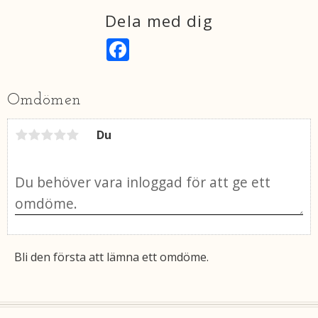
Dela med dig
F
a
c
e
b
Omdömen
o
o
k
Du
Bli den första att lämna ett omdöme.