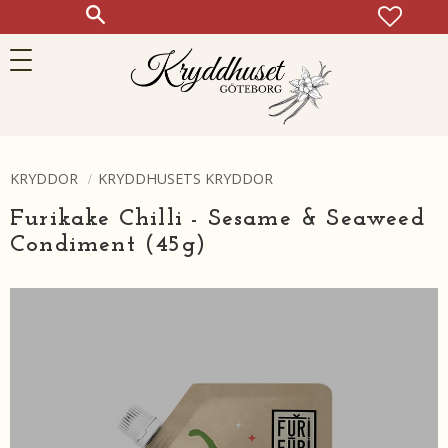
FAVOR
KUN
Meny
KRYDDOR
KRYDDHUSETS KRYDDOR
Furikake Chilli - Sesame & Seaweed
Condiment (45g)