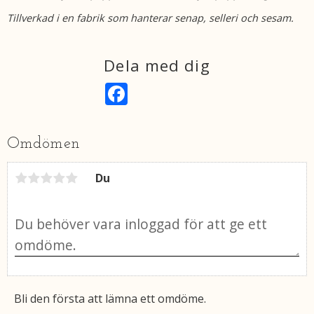
Tillverkad i en fabrik som hanterar senap, selleri och sesam.
Dela med dig
F
a
c
e
b
Omdömen
o
o
k
Du
Bli den första att lämna ett omdöme.