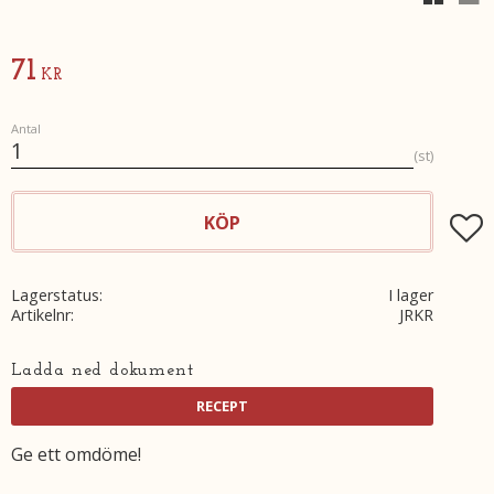
71
KR
Antal
st
KÖP
Lägg t
Lagerstatus
I lager
Artikelnr
JRKR
Ladda ned dokument
Ge ett omdöme!