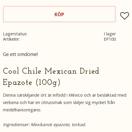
KÖP
Lägg t
Lagerstatus
I lager
Artikelnr
EP100
Ge ett omdöme!
Cool Chile Mexican Dried
Epazote (100g)
Denna särskiljande ört är infödd i México och är besläktad med
verbena och har en citrussmak som skiljer sig mycket från
medelhavsoregano.
Ingredienser: Mexikansk epazote, torkad.