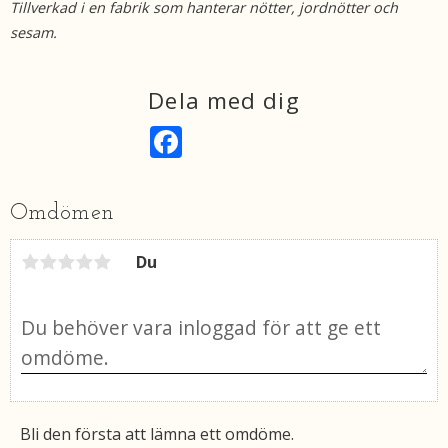
Tillverkad i en fabrik som hanterar nötter, jordnötter och
sesam.
Dela med dig
F
a
c
e
b
Omdömen
o
o
k
Du
Bli den första att lämna ett omdöme.