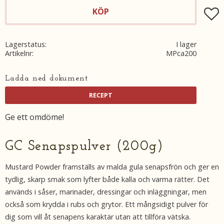
KÖP
Lägg t
Lagerstatus
I lager
Artikelnr
MPca200
Ladda ned dokument
Ge ett omdöme!
GC Senapspulver (200g)
Mustard Powder framställs av malda gula senapsfrön och ger en
tydlig, skarp smak som lyfter både kalla och varma rätter. Det
används i såser, marinader, dressingar och inläggningar, men
också som krydda i rubs och grytor. Ett mångsidigt pulver för
dig som vill åt senapens karaktär utan att tillföra vätska.