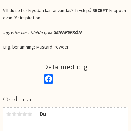
Vill du se hur kryddan kan användas? Tryck på
RECEPT
-knappen
ovan för inspiration.
Ingredienser: Malda gula
SENAPSFRÖN
.
Eng. benämning: Mustard Powder
Dela med dig
F
a
c
e
b
Omdömen
o
o
k
Du