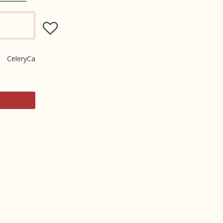
Lägg till i favoriter
CeleryCa