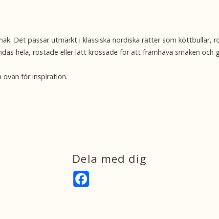
g smak. Det passar utmärkt i klassiska nordiska rätter som köttbulla
ändas hela, rostade eller lätt krossade för att framhäva smaken och
 ovan för inspiration.
Dela med dig
F
a
c
e
b
o